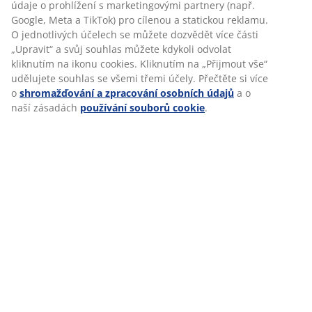
údaje o prohlížení s marketingovými partnery (např.
Google, Meta a TikTok) pro cílenou a statickou reklamu.
O jednotlivých účelech se můžete dozvědět více části
„Upravit“ a svůj souhlas můžete kdykoli odvolat
POHLED NAŠÍ KOLEGYNĚ
kliknutím na ikonu cookies. Kliknutím na „Přijmout vše“
udělujete souhlas se všemi třemi účely. Přečtěte si více
„Nejvíce mne baví být součástí úspěšných
o
shromažďování a zpracování osobních údajů
a o
kariérních příběhů. U každého zaměstnance si
naší zásadách
používání souborů cookie
.
vybavím první pohovor nebo první setkání s ním a
raduji se společně s ním z každého jeho úspěchu, z
každého dokončeného rozvojového programu, z
každého kariérního postupu.“
Jolana, obchodní ředitelka
VOLNÁ MÍS