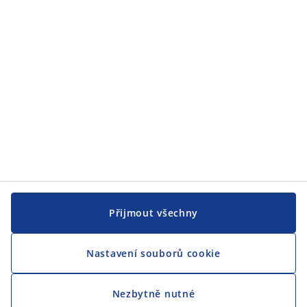
JYSK s.r.o.
Novodvorská 1062/12, Lhotka
142 00 Praha 4
Česká republika
Tel:.
+420 228 884 565
prace@jysk.com
IČO: 267 60 746 · DIČ: CZ26760746
Kategorie
Asistent prodeje
Vedoucí skladu
Zástupce manažera prodejny
Manažer Prodejny Trainee
Manažer prodejny
Oblastní manažer
Obchodní ředitel
Přijmout všechny
Více o JYSKu
Nastavení souborů cookie
JYSK.com
JYSK.cz
Pravidla a podminky
Nezbytně nutné
Přístupnost