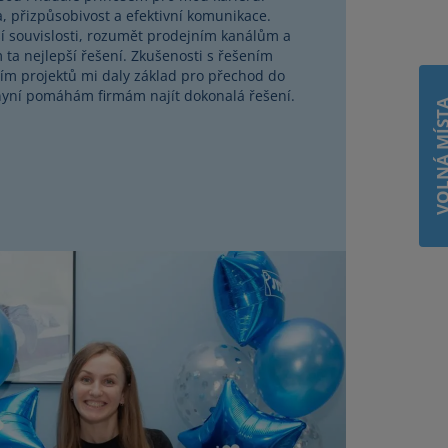
, přizpůsobivost a efektivní komunikace.
ší souvislosti, rozumět prodejním kanálům a
ta nejlepší řešení. Zkušenosti s řešením
ním projektů mi daly základ pro přechod do
 nyní pomáhám firmám najít dokonalá řešení.
VOLNÁ MÍ