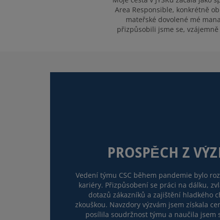
Area Responsible, konkrétně obla
mateřské dovolené mé manaže
přizpůsobili jsme se, vzájemně
PROSPĚCH Z VÝZ
Vedení týmu CSC během pandemie bylo r
kariéry. Přizpůsobení se práci na dálku, 
dotazů zákazníků a zajištění hladkého 
zkouškou. Navzdory výzvám jsem získala ce
posílila soudržnost týmu a naučila jsem