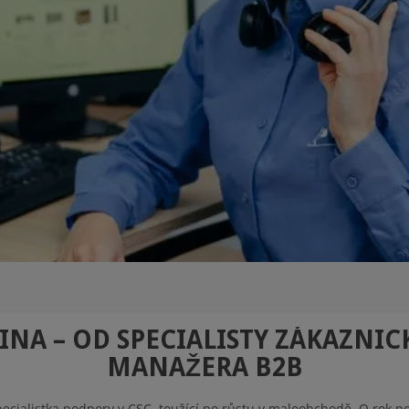
INA – OD SPECIALISTY ZÁKAZNI
MANAŽERA B2B
pecialistka podpory v CSC, toužící po růstu v maloobchodě. O rok p