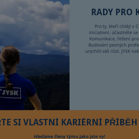
RADY PRO K
Pro ty, kteří chtějí 
iniciativní, účastněte s
Komunikace, řešení prob
Budování pevných profe
urychlit váš růst. JYSK na
TE SI VLASTNÍ KARIÉRNÍ PŘÍBĚH 
Hledáme členy týmu jako jste vy!