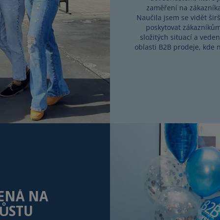
zaměření na zákazníka
Naučila jsem se vidět šir
poskytovat zákazníkům 
složitých situací a vede
oblasti B2B prodeje, kde
ENÁ NA
ŮSTU