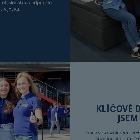
rofesionálku a připravilo
e v JYSKu.
KLÍČOVÉ 
JSEM
Práce v zákaznickém servi
dovednostem, které j