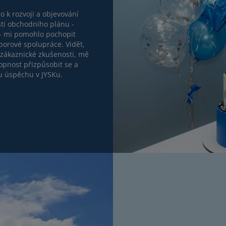
 k rozvoji a objevování
sti obchodního plánu -
- mi pomohlo pochopit
borové spolupráce. Vidět,
 zákaznické zkušenosti, mě
hopnost přizpůsobit se a
u úspěchu v JYSKu.