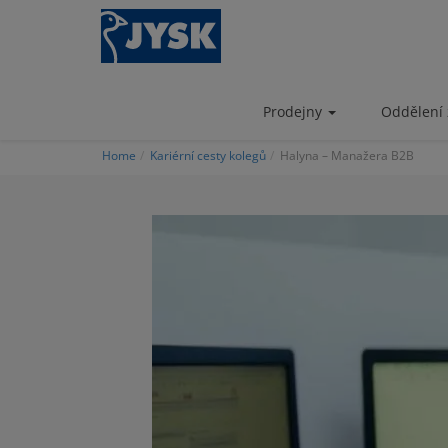
Skip
to
main
content
Prodejny
Oddělení 
Home
Kariérní cesty kolegů
Halyna – Manažera B2B