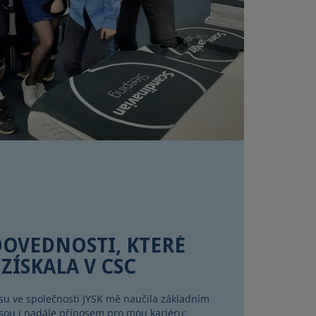
DOVEDNOSTI, KTERÉ
 ZÍSKALA V CSC
su ve společnosti JYSK mě naučila základním
sou i nadále přínosem pro mou kariéru: