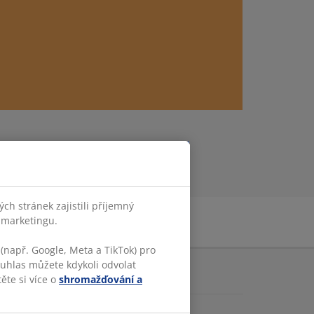
h stránek zajistili příjemný
o marketingu.
(např. Google, Meta a TikTok) pro
ouhlas můžete kdykoli odvolat
CE O JYSKU
ěte si více o
shromažďování a
K.com