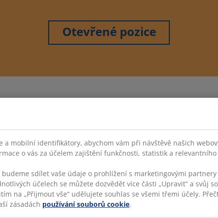
Otevřené pozice
Facebook
Instagram
LinkedIn
YouTube
 a mobilní identifikátory, abychom vám při návštěvě našich webovýc
rmace o vás za účelem zajištění funkčnosti, statistik a relevantníh
s budeme sdílet vaše údaje o prohlížení s marketingovými partnery 
dnotlivých účelech se můžete dozvědět více části „Upravit“ a svůj s
KATEGORIE
VÍ
utím na „Přijmout vše“ udělujete souhlas se všemi třemi účely. Přečt
aší zásadách
používání souborů cookie
.
JYS