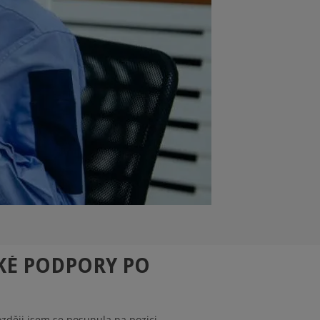
CKÉ PODPORY PO
ozději jsem se posunula na pozici