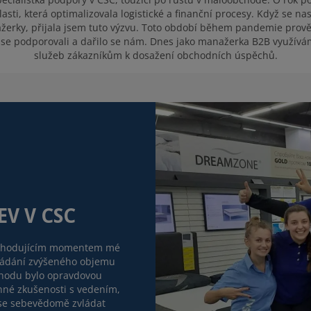
sti, která optimalizovala logistické a finanční procesy. Když se na
rky, přijala jsem tuto výzvu. Toto období během pandemie prověř
 se podporovali a dařilo se nám. Dnes jako manažerka B2B využívám
služeb zákazníkům k dosažení obchodních úspěchů.
EV V CSC
ozhodujícím momentem mé
zvládání zvýšeného objemu
chodu bylo opravdovou
nné zkušenosti s vedením,
 se sebevědomě zvládat