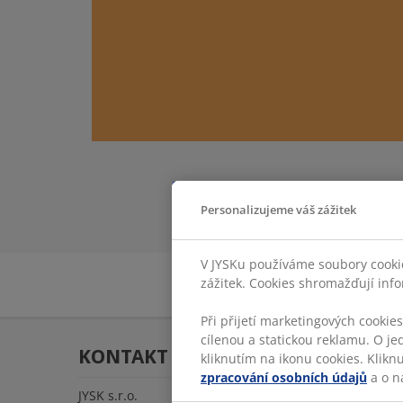
Personalizujeme váš zážitek
V JYSKu používáme soubory cookie
zážitek. Cookies shromažďují info
Při přijetí marketingových cookie
cílenou a statickou reklamu. O je
KONTAKT
kliknutím na ikonu cookies. Klikn
zpracování osobních údajů
a o n
JYSK s.r.o.