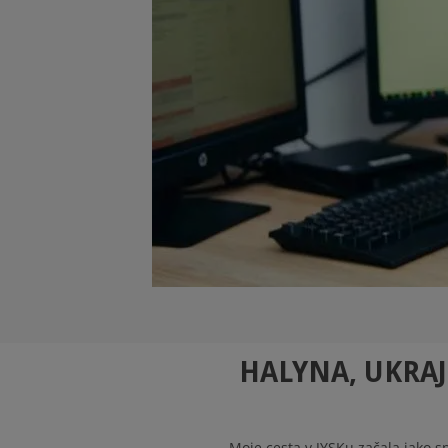
HALYNA, UKRAJ
Moje cesta v JYSKu začala jako s