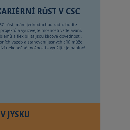
ARIÉRNÍ RŮST V CSC
v CSC růst, mám jednoduchou radu: buďte
e projektů a využívejte možnosti vzdělávání.
lémů a flexibilita jsou klíčové dovednosti.
sních vazeb a stanovení jasných cílů může
bízí nekonečné možnosti - využijte je naplno!
V JYSKU