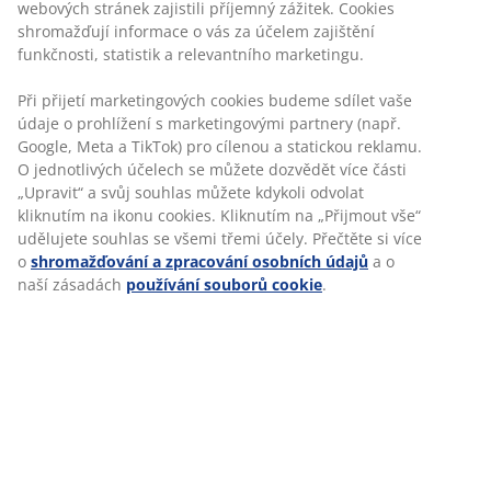
webových stránek zajistili příjemný zážitek. Cookies
shromažďují informace o vás za účelem zajištění
funkčnosti, statistik a relevantního marketingu.
Při přijetí marketingových cookies budeme sdílet vaše
údaje o prohlížení s marketingovými partnery (např.
Google, Meta a TikTok) pro cílenou a statickou reklamu.
SEBEVĚDOMÍ A
O jednotlivých účelech se můžete dozvědět více části
„Upravit“ a svůj souhlas můžete kdykoli odvolat
DOVEDNOSTI Z OBLASTI
kliknutím na ikonu cookies. Kliknutím na „Přijmout vše“
SLUŽEB ZÁKAZNÍKŮM
udělujete souhlas se všemi třemi účely. Přečtěte si více
o
shromažďování a zpracování osobních údajů
a o
Práce v oblasti služeb zákazníkům posílila
naší zásadách
používání souborů cookie
.
Johannino sebevědomí, odolnost vůči tlaku a
schopnost převzít iniciativu. Díky své roli získala
hluboké pochopení podnikání společnosti JYSK
a rolí různých oddělení a zúčastněných stran.
- Zákaznický servis byl pro mě vstupní branou do
administrativních rolí. Jakmile jsem si zblízka
vyzkoušela, jak vypadá práce v administrativě a
marketingu na centrále - a zároveň jsem o sobě
dala vědět ostatním -, bylo mnohem snazší ucházet