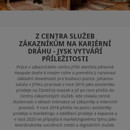
JYSK JAKO
PRACOVIŠTĚ
Z CENTRA SLUŽEB
ZÁKAZNÍKŮM NA KARIÉRNÍ
VOLNÁ MÍSTA
DRÁHU
-
JYSK VYTVÁŘÍ
PŘÍLEŽITOSTI
Práce v zákaznickém centru JYSK otevřela Johanně
Haapale dveře k novým rolím a pomohla jí rozvinout
základní dovednosti pro budoucí pozice. Johanna
začala v JYSKu pracovat v roce 2016 jako asistentka
prodeje na částečný úvazek a již po roce přešla do
Centra zákaznických služeb, kde získala cenné
zkušenosti v oblasti interakce se zákazníky a interních
procesů. V roce 2018 přešla na pozici asistentky
prodeje a marketingu v oddělení prodeje a expanze a
v roce 2020 se připojila k marketingovému týmu jako
koordinátorka sociálních médií a digitálních služeb.