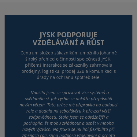
JYSK PODPORUJE
VZDĚLÁVÁNÍ A RŮST
Centrum služeb zákazníkům umožnilo Johanně
široký přehled o činnosti společnosti JYSK,
přičemž interakce se zákazníky zahrnovala
prodejny, logistiku, prodej B2B a komunikaci s
úřady na ochranu spotřebitele.
- Naučila jsem se spravovat více systémů a
uvědomila si, jak rychle se dokážu přizpůsobit
novým věcem. Tato práce mě připravila na budoucí
role a dodala mi sebedůvěru k převzetí větší
zodpovědnosti. Stala jsem se odvážnější a
pochopila, že mohu zvládnout a uspět v mnoha
nových výzvách. Na JYSKu se mi líbí flexibilita při
změnách rolí, silná podpora vzdělávání a ochota