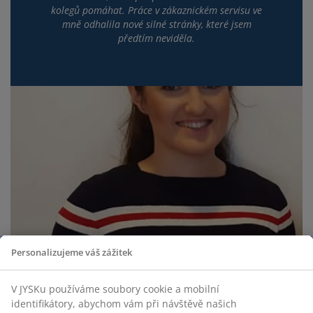
kolegů pomáhat. Práce v zákaznickém servisu ve
mně odhalila nové silné stránky, které jsem
předtím neviděla.
Personalizujeme váš zážitek
V JYSKu používáme soubory cookie a mobilní
identifikátory, abychom vám při návštěvě našich