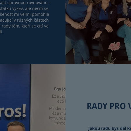
ajít správnou rovnováhu -
tatku výzev, ale necítí se
kušenost mi velmi pomohla
acující v různých částech
ady těm, kteří se cítí ve
í.
RADY PRO 
Jakou radu bys dal k