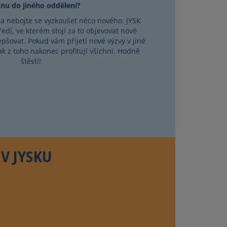
nu do jiného oddělení?
 a nebojte se vyzkoušet něco nového. JYSK
ředí, ve kterém stojí za to objevovat nové
zlepšovat. Pokud vám přijetí nové výzvy v jiné
ak z toho nakonec profitují všichni. Hodně
štěstí!
V JYSKU