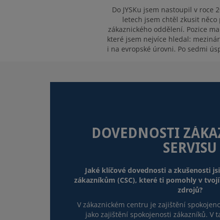
Do JYSKu jsem nastoupil v roce 
letech jsem chtěl zkusit něco
zákaznického oddělení. Pozice man
které jsem nejvíce hledal: meziná
i na evropské úrovni. Po sedmi ús
DOVEDNOSTI ZÁK
SERVISU
Jaké klíčové dovednosti a zkušenosti jsi
zákazníkům (CSC), které ti pomohly v tvojí 
zdrojů?
V zákaznickém centru je zajištění spokojeno
jako zajištění spokojenosti zákazníků. V