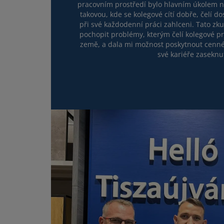
pracovním prostředí bylo hlavním úkolem n
takovou, kde se kolegové cítí dobře, čelí dos
při své každodenní práci zahlceni. Tato z
pochopit problémy, kterým čelí kolegové pr
země, a dala mi možnost poskytnout cenné r
své kariéře zaseknut