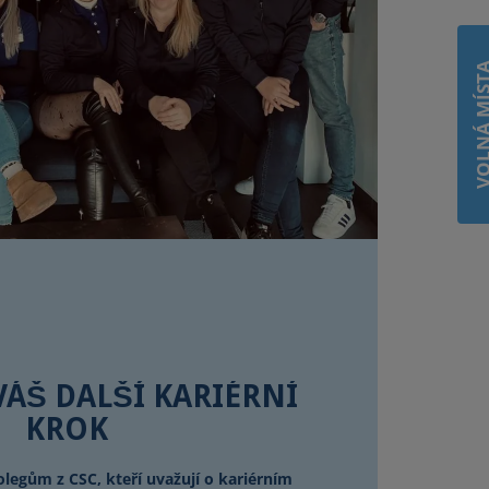
VOLNÁ MÍ
VÁŠ DALŠÍ KARIÉRNÍ
KROK
olegům z CSC, kteří uvažují o kariérním