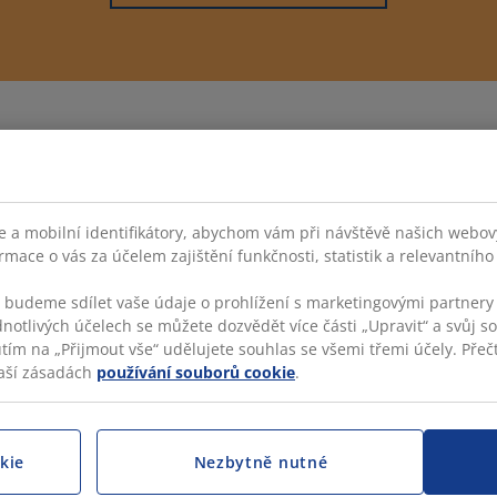
Facebook
Instagram
LinkedIn
YouTube
 a mobilní identifikátory, abychom vám při návštěvě našich webovýc
rmace o vás za účelem zajištění funkčnosti, statistik a relevantníh
s budeme sdílet vaše údaje o prohlížení s marketingovými partnery 
dnotlivých účelech se můžete dozvědět více části „Upravit“ a svůj s
KATEGORIE
VÍ
utím na „Přijmout vše“ udělujete souhlas se všemi třemi účely. Přečt
aší zásadách
používání souborů cookie
.
JYS
Biljana – Product Owner
JYSK
Zoran – B2B prodejního konzultanta
Prav
Halyna – Manažera B2B
Přís
kie
Nezbytně nutné
Petrův – HR Business Partnera