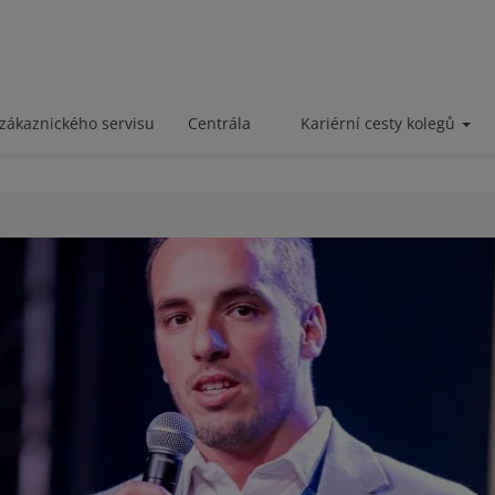
zákaznického servisu
Centrála
Kariérní cesty kolegů
a