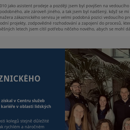
2010 jako asistent prodeje a později jsem byl povýšen na vedoucího
 podobného, ale zároveň jiného, a tak jsem byl nadšený, když se mi 
ažera zákaznického servisu je velmi podobná pozici vedoucího pro
rodní projekty, zodpovědné rozhodování a zapojení do procesů, kter
pěšných letech jsem cítil potřebu něčeho nového, abych se mohl dále
AZNICKÉHO
 získal v Centru služeb
kariéře v oblasti lidských
sti kolegů stejně důležité
 tak rychlém a náročném