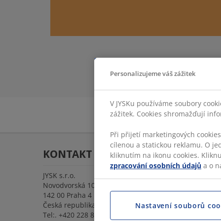
Personalizujeme váš zážitek
V JYSKu používáme soubory cookie
zážitek. Cookies shromažďují info
Při přijetí marketingových cookie
cílenou a statickou reklamu. O je
KONTAKT
kliknutím na ikonu cookies. Klikn
zpracování osobních údajů
a o n
JYSK s.r.o.
Novodvorská 1062/12, Lhotka
142 00 Praha 4
Česká republika
Nastavení souborů coo
Tel:.
+420 228 884 565