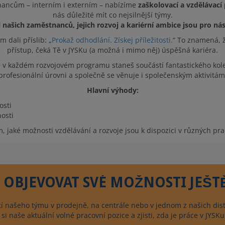
nancům – interním i externím – nabízíme
zaškolovací a vzdělávací
nás důležité mít co nejsilnější týmy.
 našich zaměstnanců, jejich rozvoj a kariérní ambice jsou pro nás
dali příslib: „
Prokaž odhodlání. Získej příležitosti.
“ To znamená, 
přístup, čeká Tě v JYSKu (a možná i mimo něj) úspěšná kariéra.
v každém rozvojovém programu staneš součástí fantastického kole
profesionální úrovni a společně se věnuje i společenským aktivitám
Hlavní výhody:
osti
osti
om, jaké možnosti vzdělávání a rozvoje jsou k dispozici v různých pr
 OBJEVOVAT SVÉ MOŽNOSTI JEŠT
í našeho týmu v prodejně, na centrále nebo v jednom z našich dis
si naše aktuální volné pracovní pozice a zjisti, zda je práce v JYSK