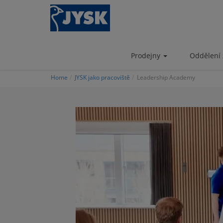
Skip
to
main
content
Prodejny
Oddělení 
Home
JYSK jako pracoviště
Leadership Academy