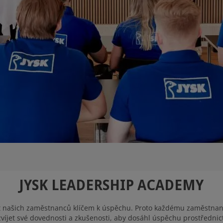
JYSK LEADERSHIP ACADEMY
ůst našich zaměstnanců klíčem k úspěchu. Proto každému zaměstnan
zvíjet své dovednosti a zkušenosti, aby dosáhl úspěchu prostřednict