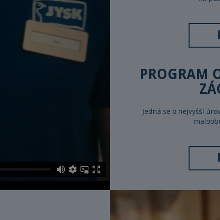
PROGRAM O
ZÁ
Jedná se o nejvyšší úr
maloobc