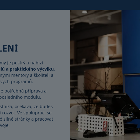
LENÍ
y je pestrý a nabízí
lů a praktického výcviku
.
nými mentory a školiteli a
jových programů.
je potřebná příprava a
 posledního modulu.
stníka, očekává, že budeš
 rozvoj. Ve spolupráci se
 silné stránky a pracovat
voje.