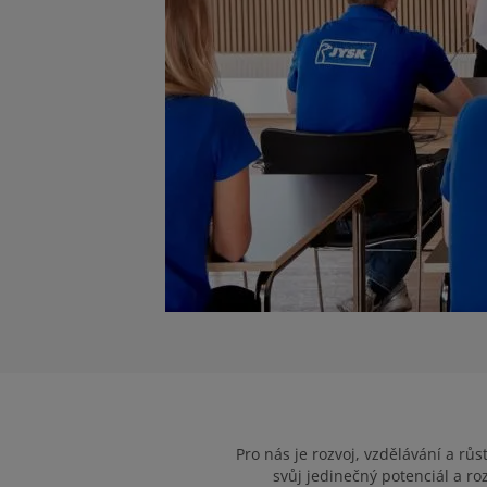
Pro nás je rozvoj, vzdělávání a r
svůj jedinečný potenciál a ro