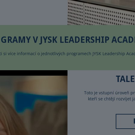
GRAMY V JYSK LEADERSHIP ACA
ti si více informací o jednotlivých programech JYSK Leadership Ac
TAL
Toto je vstupní úroveň 
kteří se chtějí rozvíje