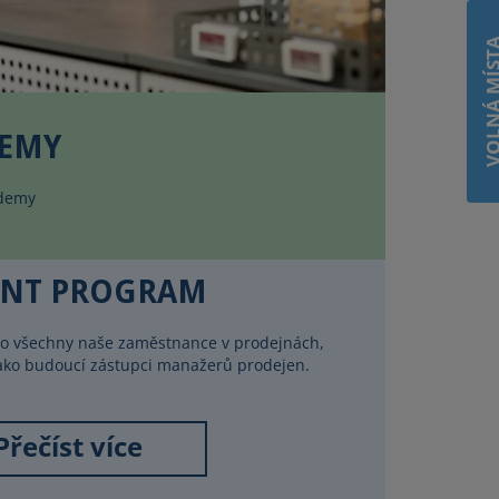
VOLNÁ MÍ
DEMY
ademy
ENT PROGRAM
pro všechny naše zaměstnance v prodejnách,
t jako budoucí zástupci manažerů prodejen.
Přečíst více