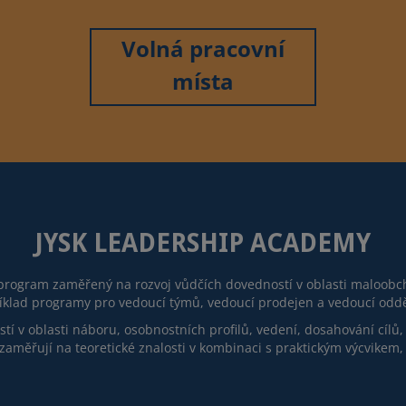
Volná pracovní
místa
JYSK LEADERSHIP ACADEMY
program zaměřený na rozvoj vůdčích dovedností v oblasti maloobcho
íklad programy pro vedoucí týmů, vedoucí prodejen a vedoucí odděl
í v oblasti náboru, osobnostních profilů, vedení, dosahování cílů,
 zaměřují na teoretické znalosti v kombinaci s praktickým výcvikem