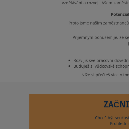
vzdělávání a rozvoji. Všem zaměst
Potenciál
Proto jsme našim zaměstnancům 
Příjemným bonusem je, že se 
Rozvíjíš své pracovní dovedn
Buduješ si vůdcovské schopn
Níže si přečteš více o t
ZAČNI
Chceš být součást
Prohlédni 