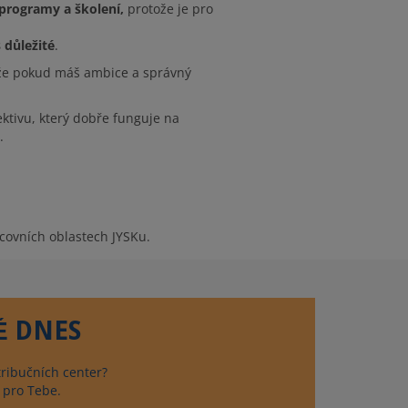
 programy a školení,
protože je pro
 důležité
.
že pokud máš ambice a správný
ktivu, který dobře funguje na
.
acovních oblastech JYSKu.
Ě DNES
tribučních center?
u pro Tebe.