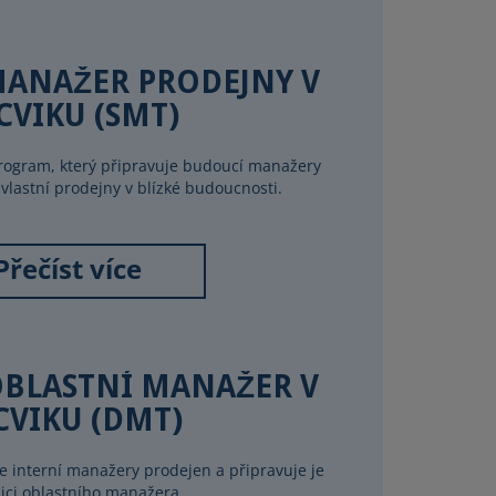
ANAŽER PRODEJNY V
CVIKU (SMT)
program, který připravuje budoucí manažery
vlastní prodejny v blízké budoucnosti.
Přečíst více
BLASTNÍ MANAŽER V
CVIKU (DMT)
e interní manažery prodejen a připravuje je
ici oblastního manažera.