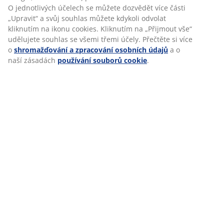
SILNÉ TÝMY & BUDOUCÍ
O jednotlivých účelech se můžete dozvědět více části
ROZVOJ
„Upravit“ a svůj souhlas můžete kdykoli odvolat
kliknutím na ikonu cookies. Kliknutím na „Přijmout vše“
Práce v zákaznickém servisu se silnou
udělujete souhlas se všemi třemi účely. Přečtěte si více
podporou týmu jí pomohla rozvinout klíčové
o
shromažďování a zpracování osobních údajů
a o
dovednosti, jako je přizpůsobivost, samostatné
naší zásadách
používání souborů cookie
.
řešení problémů a proaktivita. Současně
dokončila magisterské studium v oboru
mezinárodního obchodu, které dále posílilo její
znalosti obchodního prostředí a položilo
základy pro budoucí rozvoj.