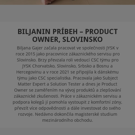
JYSK JAKO
PRACOVIŠTĚ
BILJANIN PRÍBEH – PRODUCT
OWNER, SLOVINSKO
Biljana Gajer začala pracovat ve společnosti JYSK v
VOLNÉ POZICE
roce 2015 jako pracovnice zákaznického servisu pro
Slovinsko. Brzy převzala roli vedoucí CSC týmu pro
JYSK Chorvatsko, Slovinsko, Srbsko a Bosnu a
Hercegovinu a v roce 2021 se připojila k dánskému
týmu jako CSC specialistka. Pracovala jako Subject
Matter Expert a Solution Tester a dnes je Product
Owner se zaměřením na vývoj produktů a zlepšování
zákaznické zkušenosti. Práce v zákaznickém servisu a
podpora kolegů jí pomohla vystoupit z komfortní zóny,
převzít více odpovědnosti a dále investovat do svého
rozvoje. Nedávno dokončila magisterské studium
mezinárodního obchodu.