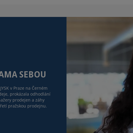
SAMA SEBOU
JYSK v Praze na Černém
odeje, prokázala odhodlání
nažery prodejen a záhy
 třetí pražskou prodejnu.