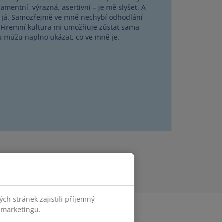
entní, výrazná, asertivní – je mě slyšet. A
ší já. Samozřejmě ve mně nechybí odhodlání
. Firemní kultura mi umožňuje zůstat sama
u můžu naplno ukázat, co ve mně je.
h stránek zajistili příjemný
o marketingu.