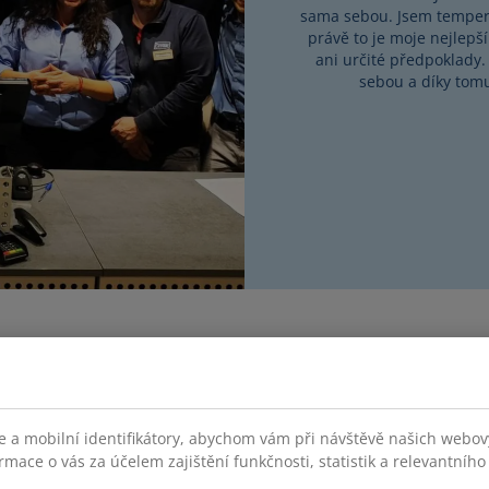
sama sebou. Jsem temperam
právě to je moje nejlep
ani určité předpoklady
sebou a díky tom
Facebook
Instagram
LinkedIn
YouTube
 a mobilní identifikátory, abychom vám při návštěvě našich webovýc
rmace o vás za účelem zajištění funkčnosti, statistik a relevantníh