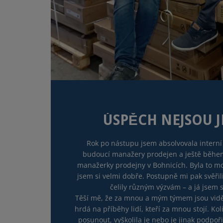
ÚSPĚCH NEJSOU J
Rok po nástupu jsem absolvovala interní
budoucí manažery prodejen a ještě během 
manažerky prodejny v Bohnicích. Byla to mo
jsem si velmi dobře. Postupně mi pak svěřili
čelily různým výzvám – a já jsem s
Těší mě, že za mnou a mým týmem jsou vidět
hrdá na příběhy lidí, kteří za mnou stojí. K
posunout, vyškolila je nebo je jinak podpoři