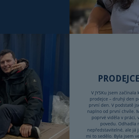
PRODEJC
V JYSKu jsem začínala
prodejce – druhý den p
první den. V podstatě j
naplno od první chvíle. 
poprvé viděla v práci, 
povedu. Odhadla 
nepředstavitelné, ale já
mi to sedělo. Byla jsem v