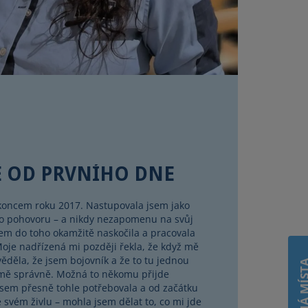
E OD PRVNÍHO DNE
 koncem roku 2017. Nastupovala jsem jako
o pohovoru – a nikdy nezapomenu na svůj
sem do toho okamžitě naskočila a pracovala
Moje nadřízená mi později řekla, že když mě
věděla, že jsem bojovník a že to tu jednou
VOLNÁ MÍ
mě správně. Možná to někomu přijde
 jsem přesně tohle potřebovala a od začátku
e svém živlu – mohla jsem dělat to, co mi jde