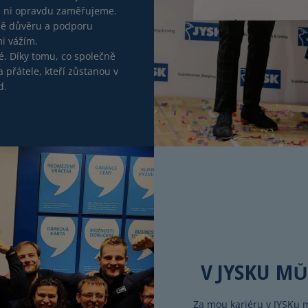
a ni opravdu zaměřujeme.
ně důvěru a podporu
mi vážím.
é. Díky tomu, co společně
a přátele, kteří zůstanou v
d.
V JYSKU M
Za mou kariéru v JYSKu m