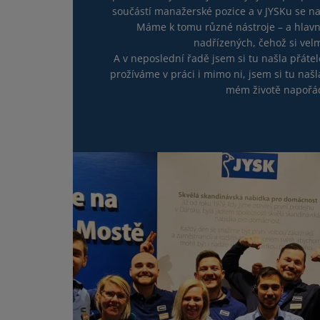
součástí manažerské pozice a v JYSKu se n
Máme k tomu různé nástroje – a hlav
nadřízených, čehož si vel
A v neposlední řadě jsem si tu našla přátel
prožíváme v práci i mimo ni, jsem si tu našl
mém životě napořá