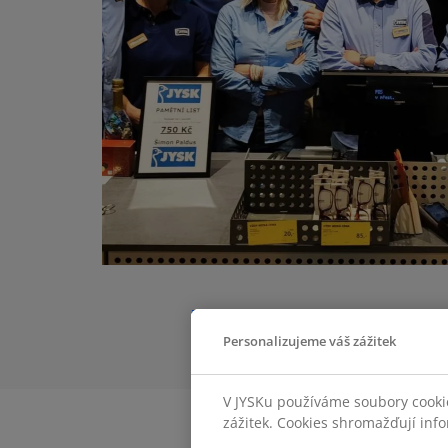
Personalizujeme váš zážitek
V JYSKu používáme soubory cookie
zážitek. Cookies shromažďují info