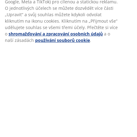
Google, Meta a TikTok) pro cílenou a statickou reklamu.
natolik atraktivní, že by pro nás bylo prakticky
O jednotlivých účelech se můžete dozvědět více části
nemožné posoudit všechny žádosti a najít toho
„Upravit“ a svůj souhlas můžete kdykoli odvolat
nejvhodnějšího kandidáta.
kliknutím na ikonu cookies. Kliknutím na „Přijmout vše“
Důsledkem pro uchazeče může být, že na
udělujete souhlas se všemi třemi účely. Přečtěte si více
zamítnuté žádosti nebude brán zřetel na danou
o
shromažďování a zpracování osobních údajů
a o
pozici. To znamená, že jejich žádost nebude
naší zásadách
používání souborů cookie
.
ručně kontrolována naším náborovým týmem.
Pokud je pro konkrétní pozici použito
automatizované rozhodování, použitá kritéria a
logika budou jasně uvedeny v příslušném
inzerátu.
3. KOMU PŘEDÁVÁME
OSOBNÍ ÚDAJE?
Osobní údaje můžeme předávat v rámci