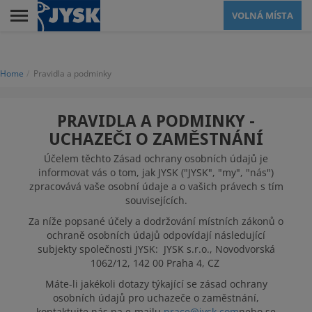
Skip
VOLNÁ MÍSTA
to
main
Menu
content
Home
Pravidla a podminky
PRODEJNY
PRAVIDLA A PODMINKY -
UCHAZEČI O ZAMĚSTNÁNÍ
ODDĚLENÍ
ZÁKAZNICKÉHO
Účelem těchto Zásad ochrany osobních údajů je
informovat vás o tom, jak JYSK ("JYSK", "my", "nás")
SERVISU
zpracovává vaše osobní údaje a o vašich právech s tím
souvisejících.
Za níže popsané účely a dodržování místních zákonů o
CENTRÁLA
ochraně osobních údajů odpovídají následující
subjekty společnosti JYSK: JYSK s.r.o., Novodvorská
1062/12, 142 00 Praha 4, CZ
KARIÉRNÍ CESTY
Máte-li jakékoli dotazy týkající se zásad ochrany
osobních údajů pro uchazeče o zaměstnání,
KOLEGŮ
kontaktujte nás na e-mailu
prace@jysk.com
nebo se