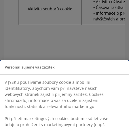
Aktivita uživatele
Časová razítka
Aktivita souborů cookie
Informace o proh
návštěvách a pref
2. VYUŽITÍ
Personalizujeme váš zážitek
AUTOMATIZOVANÉHO
ROZHODOVÁNÍ
V JYSKu používáme soubory cookie a mobilní
identifikátory, abychom vám při návštěvě našich
Umíme využít systém pro analýzu žádostí,
webových stránek zajistili příjemný zážitek. Cookies
včetně kvalifikace a zkušeností, které odpovídají
shromažďují informace o vás za účelem zajištění
popisu práce. Žádosti, které nesplňují
funkčnosti, statistik a relevantního marketingu.
definovaná kritéria, budou automaticky
odfiltrovány.
Při přijetí marketingových cookies budeme sdílet vaše
Základem pro automatizované rozhodování
údaje o prohlížení s marketingovými partnery (např.
bude to, že některé pracovní příležitosti jsou