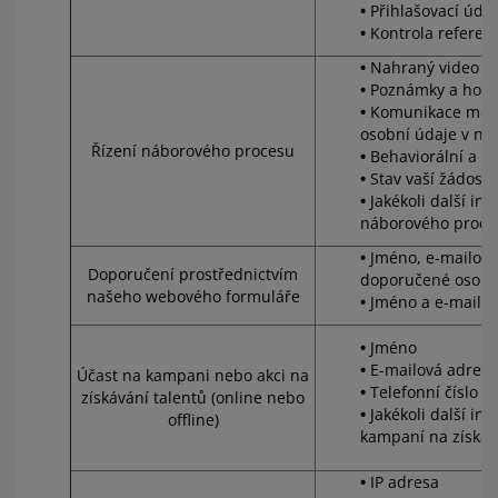
Přihlašovací úda
Kontrola referen
Nahraný video p
Poznámky a hod
Komunikace mezi
osobní údaje v ní
Řízení náborového procesu
Behaviorální a k
Stav vaší žádosti
Jakékoli další i
náborového proce
Jméno, e-mailová 
Doporučení prostřednictvím
doporučené osoby
našeho webového formuláře
Jméno a e-mailov
Jméno
E-mailová adresa
Účast na kampani nebo akci na
Telefonní číslo
získávání talentů (online nebo
Jakékoli další i
offline)
kampaní na získáv
IP adresa