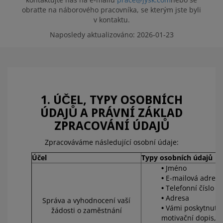
obraťte na náborového pracovníka, se kterým jste byli
v kontaktu.
JYSK JAKO
Naposledy aktualizováno: 2026-01-23
PRACOVIŠTĚ
VOLNÁ MÍSTA
1. ÚČEL, TYPY OSOBNÍCH
ÚDAJŮ A PRÁVNÍ ZÁKLAD
ZPRACOVÁNÍ ÚDAJŮ
Zpracováváme následující osobní údaje:
Účel
Typy osobních údajů
Jméno
E-mailová adresa
Telefonní číslo
Adresa
Správa a vyhodnocení vaší
Vámi poskytnuté ú
žádosti o zaměstnání
motivační dopis, o