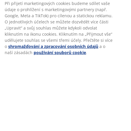
POZITIVNÍ A MOTIVUJÍCÍ
Při přijetí marketingových cookies budeme sdílet vaše
ATMOSFÉRA
údaje o prohlížení s marketingovými partnery (např.
Google, Meta a TikTok) pro cílenou a statickou reklamu.
Zoran vzpomíná zejména na náročné období
O jednotlivých účelech se můžete dozvědět více části
covidu, kdy byly všechny prodejny zavřené a
„Upravit“ a svůj souhlas můžete kdykoli odvolat
veškerá komunikace se zákazníky probíhala
kliknutím na ikonu cookies. Kliknutím na „Přijmout vše“
přes zákaznický servis. Navzdory výraznému
udělujete souhlas se všemi třemi účely. Přečtěte si více
nárůstu telefonátů a e-mailů se týmu díky
o
shromažďování a zpracování osobních údajů
a o
jasným strategiím a silné spolupráci podařilo
naší zásadách
používání souborů cookie
.
udržet vysokou úroveň služeb. Tato zkušenost
podtrhla důležitost přizpůsobivosti a týmové
práce, což jsou dovednosti, které jsou mu i
nadále přínosem v jeho současné funkci. Zjistil,
že tým CSC je fantastický, vyznačuje se trvale
pozitivní a motivující atmosférou, díky níž je
každý pracovní den poutavý a inspirativní.