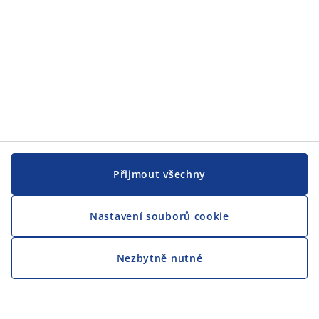
Tel:.
+420 228 884 565
prace@jysk.com
IČO: 267 60 746 · DIČ: CZ26760746
Kategorie
Biljana – Product Owner
Zoran – B2B prodejního konzultanta
Halyna – Manažera B2B
Petrův – HR Business Partnera
Johančin – Koordinátor sociálních médií a digitálního
služeb
Přijmout všechny
Více o JYSKu
Nastavení souborů cookie
JYSK.com
JYSK.cz
Pravidla a podminky
Nezbytně nutné
Přístupnost