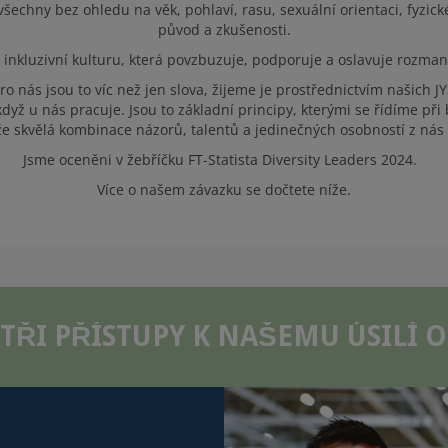
šechny bez ohledu na věk, pohlaví, rasu, sexuální orientaci, fyzick
původ a zkušenosti.
 inkluzivní kulturu, která povzbuzuje, podporuje a oslavuje rozma
ro nás jsou to víc než jen slova, žijeme je prostřednictvím našich J
yž u nás pracuje. Jsou to základní principy, kterými se řídíme při
e skvělá kombinace názorů, talentů a jedinečných osobností z nás d
Jsme oceněni v žebříčku FT-Statista Diversity Leaders 2024.
Více o našem závazku se dočtete níže.
TŘI PŘÍSTUPY K NAŠEMU ÚSILÍ 