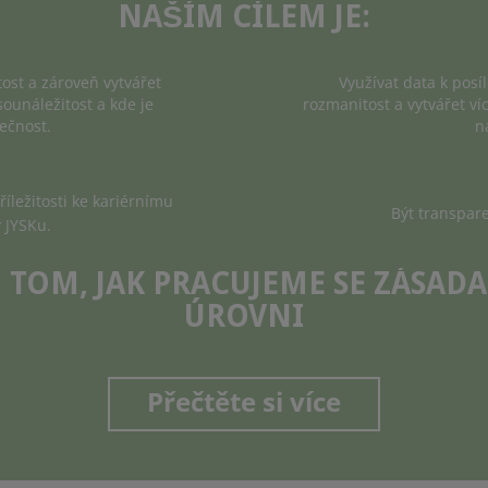
NAŠÍM CÍLEM JE:
tost a zároveň vytvářet
Využívat data k posíl
sounáležitost a kde je
rozmanitost a vytvářet ví
ečnost.
n
ležitosti ke kariérnímu
Být transpar
v JYSKu.
O TOM, JAK PRACUJEME SE ZÁSAD
ÚROVNI
Přečtěte si více