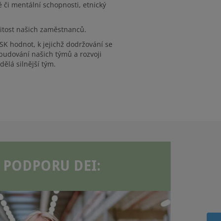
é či mentální schopnosti, etnický
nitost našich zaměstnanců.
YSK hodnot, k jejichž dodržování se
 budování našich týmů a rozvoji
ělá silnější tým.
O PODPORU DEI: