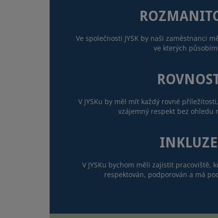
ROZMANIT
Ve společnosti JYSK by naši zaměstnanci mě
ve kterých působím
ROVNOS
V JYSKu by měl mít každý rovné příležitosti
vzájemný respekt bez ohledu n
INKLUZE
V JYSKu bychom měli zajistit pracoviště, k
respektován, podporován a má poci