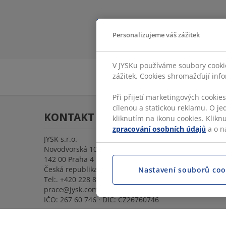
Personalizujeme váš zážitek
V JYSKu používáme soubory cookie
zážitek. Cookies shromažďují info
Při přijetí marketingových cookie
cílenou a statickou reklamu. O je
KONTAKT
kliknutím na ikonu cookies. Klikn
zpracování osobních údajů
a o n
JYSK s.r.o.
Novodvorská 1062/12, Lhotka
142 00 Praha 4
Česká republika
Nastavení souborů coo
Tel:.
+420 228 884 565
prace@jysk.com
IČO: 267 60 746 · DIČ: CZ26760746