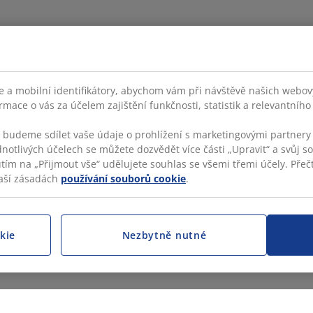
Facebook
Instagram
LinkedIn
YouTube
 a mobilní identifikátory, abychom vám při návštěvě našich webovýc
rmace o vás za účelem zajištění funkčnosti, statistik a relevantníh
s budeme sdílet vaše údaje o prohlížení s marketingovými partnery 
dnotlivých účelech se můžete dozvědět více části „Upravit“ a svůj s
KATEGORIE
VÍ
utím na „Přijmout vše“ udělujete souhlas se všemi třemi účely. Přečt
aší zásadách
používání souborů cookie
.
JYS
Diversity, Equity, Inclusion
JYSK
Leadership Academy
Prav
Přís
kie
Nezbytně nutné