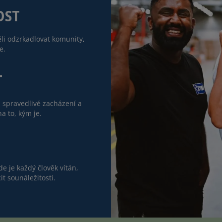
OST
li odzrkadlovat komunity,
e.
T
, spravedlivé zacházení a
a to, kým je.
de je každý člověk vítán,
t sounáležitosti.