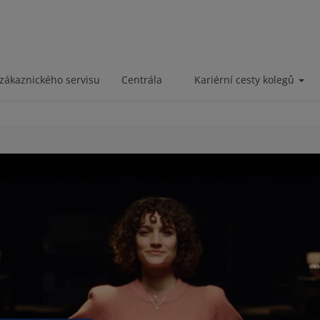
zákaznického servisu
Centrála
Kariérní cesty kolegů