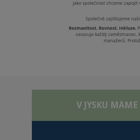
Jako společnost chceme zapojit v
Společně zajišťujeme naši
Rozmanitost. Rovnost. Inkluze.
P
zavazuje každý zaměstnanec, kd
manažerů. Protož
V JYSKU MÁME 