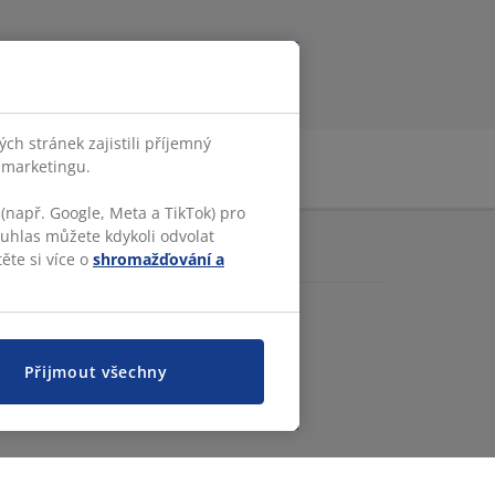
h stránek zajistili příjemný
o marketingu.
(např. Google, Meta a TikTok) pro
ouhlas můžete kdykoli odvolat
CE O JYSKU
ěte si více o
shromažďování a
K.com
.cz
idla a podminky
tupnost
Přijmout všechny